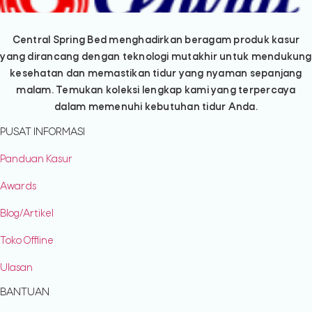
Central Spring Bed menghadirkan beragam produk kasur
yang dirancang dengan teknologi mutakhir untuk mendukung
kesehatan dan memastikan tidur yang nyaman sepanjang
malam. Temukan koleksi lengkap kami yang terpercaya
dalam memenuhi kebutuhan tidur Anda.
PUSAT INFORMASI
Panduan Kasur
Awards
Blog/Artikel
Toko Offline
Ulasan
BANTUAN