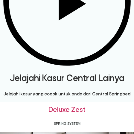
Jelajahi Kasur Central Lainya
Jelajahi kasur yang cocok untuk anda dari Central Springbed
Deluxe Zest
SPRING SYSTEM