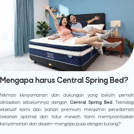
Mengapa harus Central Spring Bed?
Nikmati kenyamanan dan dukungan yang belum pernah
dirasakan sebelumnya dengan
Central Spring Bed
. Teknolog
eksklusif kami dan bahan premium menjamin peredaman
tekanan optimal dan tidur mewah. Kami memprioritaskan
kenyamanan dan desain—mengapa puas dengan kurang?