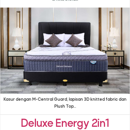
Kasur dengan M-Central Guard, lapisan 3D knitted fabric dan
Plush Top…
Deluxe Energy 2in1