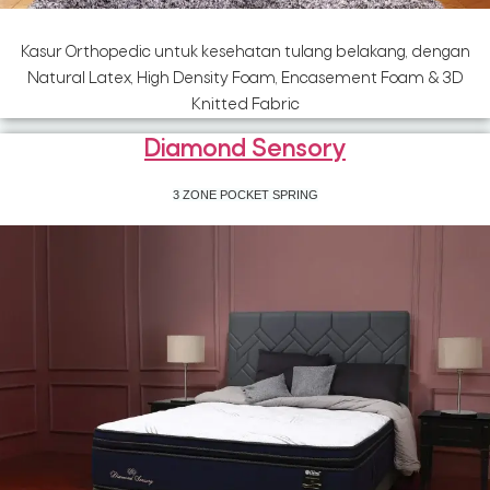
Kasur Orthopedic untuk kesehatan tulang belakang, dengan
Natural Latex, High Density Foam, Encasement Foam & 3D
Knitted Fabric
Diamond Sensory
3 ZONE POCKET SPRING