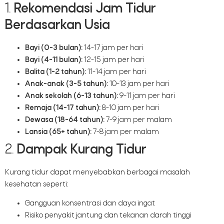
1.
Rekomendasi Jam Tidur
Berdasarkan Usia
Bayi (0-3 bulan):
14-17 jam per hari
Bayi (4-11 bulan):
12-15 jam per hari
Balita (1-2 tahun):
11-14 jam per hari
Anak-anak (3-5 tahun):
10-13 jam per hari
Anak sekolah (6-13 tahun):
9-11 jam per hari
Remaja (14-17 tahun):
8-10 jam per hari
Dewasa (18-64 tahun):
7-9 jam per malam
Lansia (65+ tahun):
7-8 jam per malam
2.
Dampak Kurang Tidur
Kurang tidur dapat menyebabkan berbagai masalah
kesehatan seperti:
Gangguan konsentrasi dan daya ingat
Risiko penyakit jantung dan tekanan darah tinggi