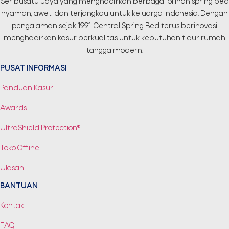
Seribusatu Jaya yang menghadirkan berbagai pilihan spring bed
nyaman, awet, dan terjangkau untuk keluarga Indonesia. Dengan
pengalaman sejak 1991, Central Spring Bed terus berinovasi
menghadirkan kasur berkualitas untuk kebutuhan tidur rumah
tangga modern.
PUSAT INFORMASI
Panduan Kasur
Awards
UltraShield Protection®
Toko Offline
Ulasan
BANTUAN
Kontak
FAQ